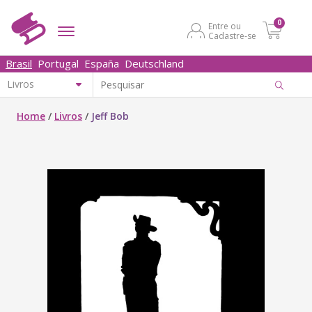
0
Entre ou
Cadastre-se
Brasil
Portugal
España
Deutschland
Home
/
Livros
/
Jeff Bob