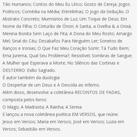
Tão Humanos; Contos do Meu Eu Lírico; Gosto de Cereja; Jogos
Poéticos; Comédia na Média; Entrelinhas; O Jogo da Sedução; O
Abstrato Concreto; Murmúrios de Luz; Um Toque de Deus; Em
Nome da Filha; O Cinturão de Órion; A Santa, a Ovelha & a Orixá;
Menina Bonita Sem Laço de Fita; A Dona do Meu Rosto; Amargo
Mel; Sinal do Céu; Desabafos Para Ninguém Ler; Sonetos de
Ranços e Ironias; O Que Faz Meu Coração Sorrir; Tá Tudo Bem;
Ema Jurema, Qual Seu Problema?; Resistível; Sombras de Sangue;
A Mulher que Esperava a Morte; No Silêncio das Cortinas e
DESTERRO: Exílio Sagrado.
É autor também da duologia:
O Despertar de um Deus e A Descida ao Inferno.
Além disso, desenvolve a coletânea RECONTOS DE FADAS,
composta pelos livros:
O Mago; A Madrasta; A Rainha; A Sereia.
E lançou a nova coletânea poética EM VERSOS, que reúne:
Jesus em Versos; Maria em Versos; José em Versos; Luzia em
Versos; Sebastião em Versos.