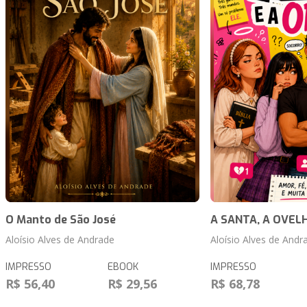
O Manto de São José
A SANTA, A OVELH
Aloísio Alves de Andrade
Aloísio Alves de Andr
IMPRESSO
EBOOK
IMPRESSO
R$ 56,40
R$ 29,56
R$ 68,78