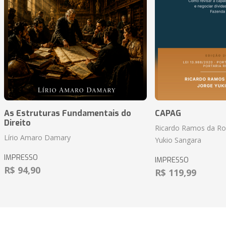
As Estruturas Fundamentais do
CAPAG
Direito
Ricardo Ramos da Roc
Lírio Amaro Damary
Yukio Sangara
IMPRESSO
IMPRESSO
R$ 94,90
R$ 119,99