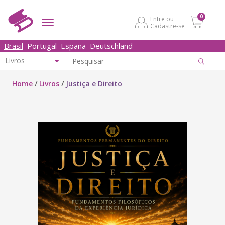
0
Entre ou
Cadastre-se
Brasil
Portugal
España
Deutschland
Home
/
Livros
/
Justiça e Direito