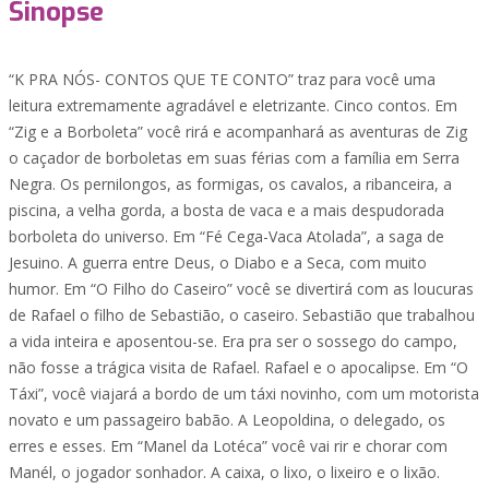
Sinopse
“K PRA NÓS- CONTOS QUE TE CONTO” traz para você uma
leitura extremamente agradável e eletrizante. Cinco contos. Em
“Zig e a Borboleta” você rirá e acompanhará as aventuras de Zig
o caçador de borboletas em suas férias com a família em Serra
Negra. Os pernilongos, as formigas, os cavalos, a ribanceira, a
piscina, a velha gorda, a bosta de vaca e a mais despudorada
borboleta do universo. Em “Fé Cega-Vaca Atolada”, a saga de
Jesuino. A guerra entre Deus, o Diabo e a Seca, com muito
humor. Em “O Filho do Caseiro” você se divertirá com as loucuras
de Rafael o filho de Sebastião, o caseiro. Sebastião que trabalhou
a vida inteira e aposentou-se. Era pra ser o sossego do campo,
não fosse a trágica visita de Rafael. Rafael e o apocalipse. Em “O
Táxi”, você viajará a bordo de um táxi novinho, com um motorista
novato e um passageiro babão. A Leopoldina, o delegado, os
erres e esses. Em “Manel da Lotéca” você vai rir e chorar com
Manél, o jogador sonhador. A caixa, o lixo, o lixeiro e o lixão.