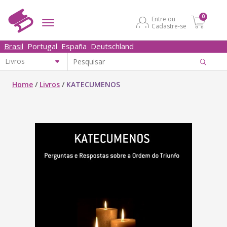
0
Entre ou
Cadastre-se
Brasil
Portugal
España
Deutschland
Home
/
Livros
/
KATECUMENOS