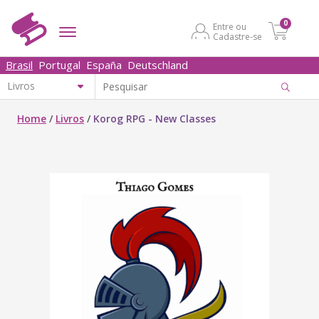
0
Entre ou
Cadastre-se
Brasil
Portugal
España
Deutschland
Home
/
Livros
/
Korog RPG - New Classes