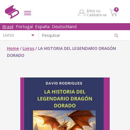
0
Entre ou
Cadastre-se
Brasil
Portugal
España
Deutschland
Home
/
Livros
/
LA HISTORIA DEL LEGENDARIO DRAGÓN
DORADO