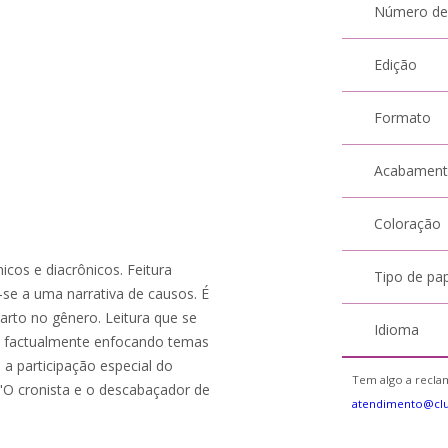
Número de
Edição
Formato
Acabamen
Coloração
icos e diacrônicos. Feitura
Tipo de pa
a-se a uma narrativa de causos. É
uarto no gênero. Leitura que se
Idioma
a, factualmente enfocando temas
m a participação especial do
Tem algo a reclam
 "O cronista e o descabaçador de
atendimento@cl