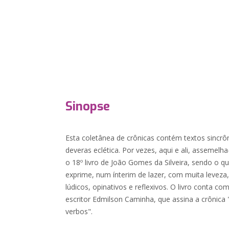
Sinopse
Esta coletânea de crônicas contém textos sincrôn
deveras eclética. Por vezes, aqui e ali, assemelh
o 18º livro de João Gomes da Silveira, sendo o q
exprime, num ínterim de lazer, com muita levez
lúdicos, opinativos e reflexivos. O livro conta co
escritor Edmilson Caminha, que assina a crônica
verbos".