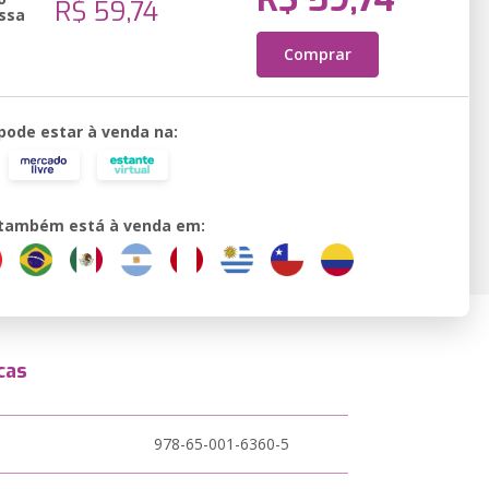
R$ 59,74
ssa
Comprar
 pode estar à venda na:
o também está à venda em:
cas
978-65-001-6360-5