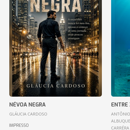
NÉVOA NEGRA
ENTRE 
GLÁUCIA CARDOSO
ANTÔNIO
ALBUQUE
IMPRESSO
CARRÉRA