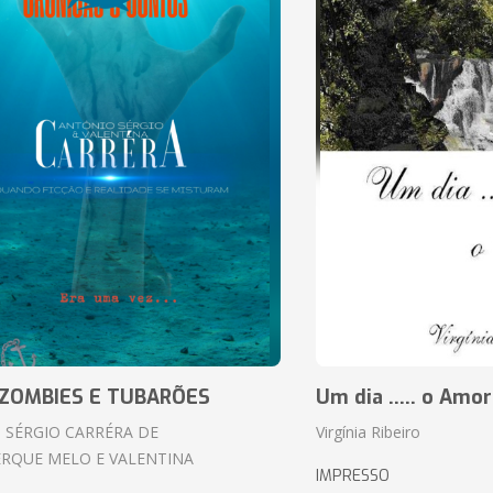
ZOMBIES E TUBARÕES
Um dia ..... o Amor
 SÉRGIO CARRÉRA DE
Virgínia Ribeiro
RQUE MELO E VALENTINA
IMPRESSO