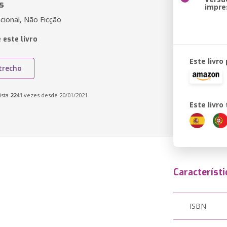
s
impre
acional, Não Ficção
 este livro
Este livro
trecho
ista
2241
vezes desde 20/01/2021
Este livr
Característi
ISBN