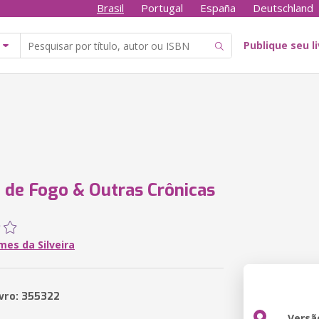
Brasil
Portugal
España
Deutschland
Publique seu l
 de Fogo & Outras Crônicas
mes da Silveira
ivro: 355322
Versã