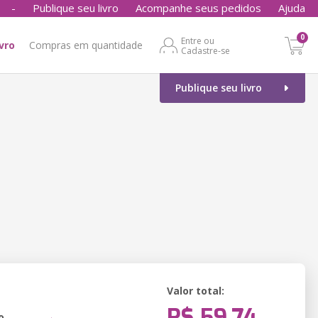
-
Publique seu livro
Acompanhe seus pedidos
Ajuda
0
Entre ou
ivro
Compras em quantidade
Cadastre-se
Publique seu livro
Valor total:
R$ 59,74
o