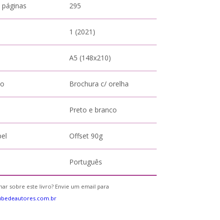
 páginas
295
1 (2021)
A5 (148x210)
to
Brochura c/ orelha
Preto e branco
pel
Offset 90g
Português
ar sobre este livro? Envie um email para
ubedeautores.com.br