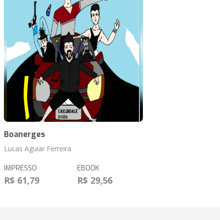
Boanerges
Lucas Aguiar Ferreira
IMPRESSO
EBOOK
R$ 61,79
R$ 29,56