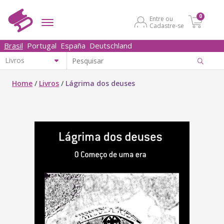
0
Entre ou
Cadastre-se
Brasil
Portugal
España
Deutschland
Home
/
Livros
/
Lágrima dos deuses