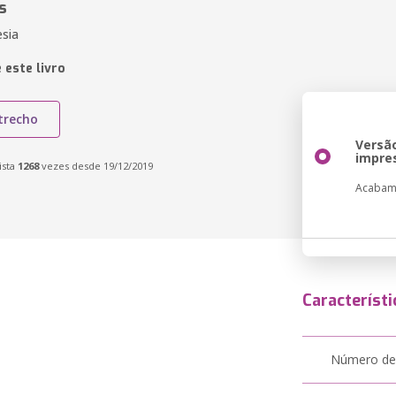
s
esia
 este livro
trecho
Versã
impre
ista
1268
vezes desde 19/12/2019
Acabam
Característi
Número de