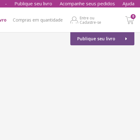
-
Publique seu livro
Acompanhe seus pedidos
Ajuda
0
Entre ou
ivro
Compras em quantidade
Cadastre-se
Publique seu livro