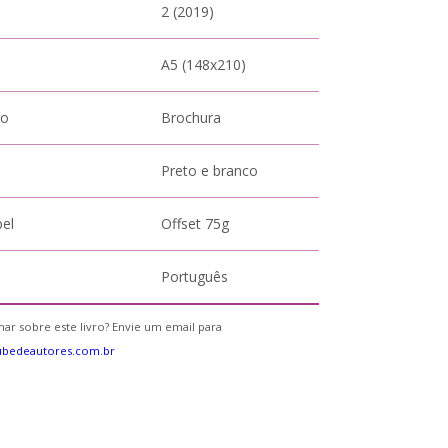
2 (2019)
A5 (148x210)
to
Brochura
Preto e branco
pel
Offset 75g
Português
ar sobre este livro? Envie um email para
ubedeautores.com.br