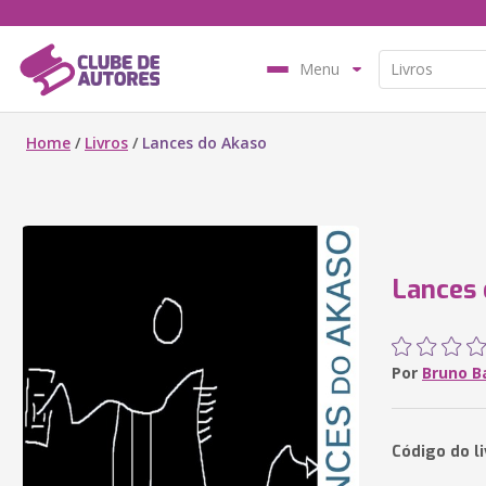
Menu
Home
/
Livros
/
Lances do Akaso
Lances 
Por
Bruno B
Código do l