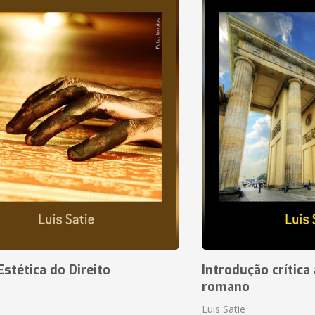
Estética do Direito
Introdução crítica 
romano
Luis Satie