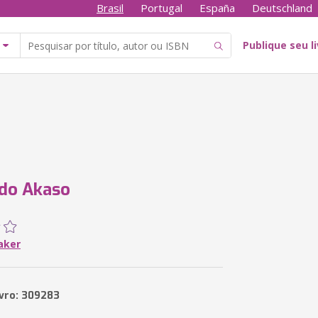
Brasil
Portugal
España
Deutschland
Publique seu l
do Akaso
aker
ivro: 309283