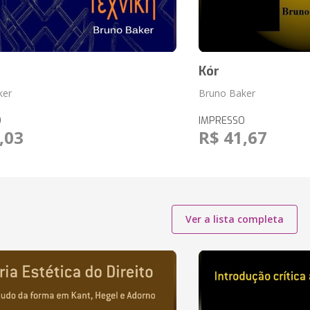
Kór
ker
Bruno Baker
O
IMPRESSO
,03
R$ 41,67
Ver a lista completa