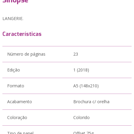
Sinopse
LANGERIE.
Características
Número de páginas
23
Edição
1 (2018)
Formato
A5 (148x210)
Acabamento
Brochura c/ orelha
Coloração
Colorido
Tipo de papel
Offset 75g