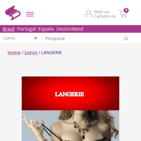
0
Entre ou
Cadastre-se
Brasil
Portugal
España
Deutschland
Home
/
Livros
/
LANGERIE