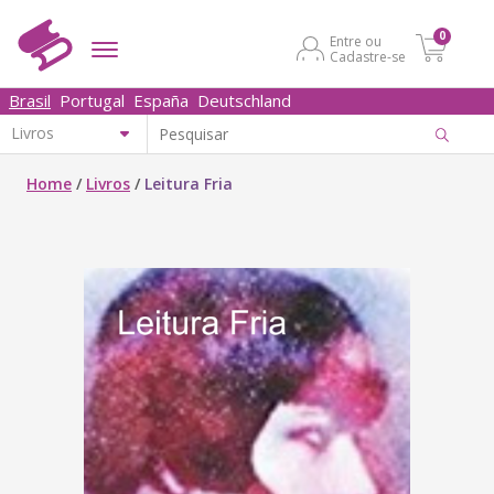
0
Entre ou
Cadastre-se
Brasil
Portugal
España
Deutschland
Home
/
Livros
/
Leitura Fria