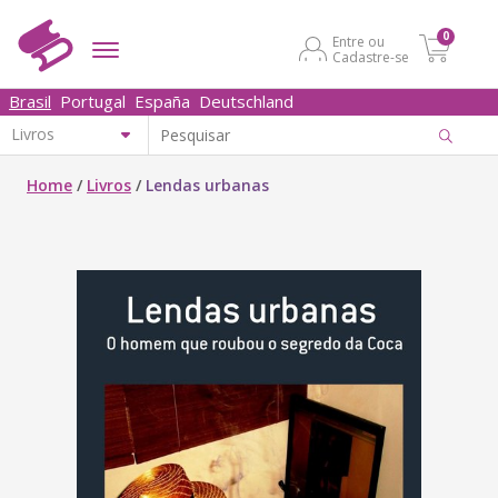
0
Entre ou
Cadastre-se
Brasil
Portugal
España
Deutschland
Home
/
Livros
/
Lendas urbanas