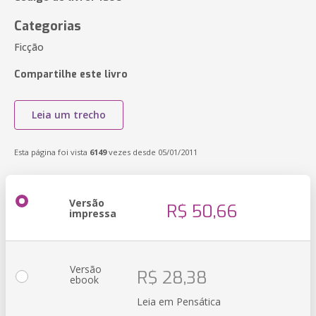
Categorias
Ficção
Compartilhe este livro
Leia um trecho
Esta página foi vista
6149
vezes desde 05/01/2011
Versão
R$ 50,66
impressa
Versão
R$ 28,38
ebook
Leia em Pensática