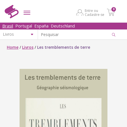
0
Entre ou
Cadastre-se
Brasil
Portugal
España
Deutschland
Home
/
Livros
/
Les tremblements de terre