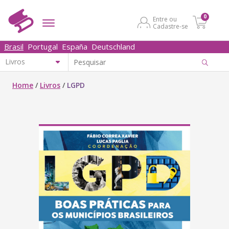
0
Entre ou
Cadastre-se
Brasil
Portugal
España
Deutschland
Home
/
Livros
/
LGPD