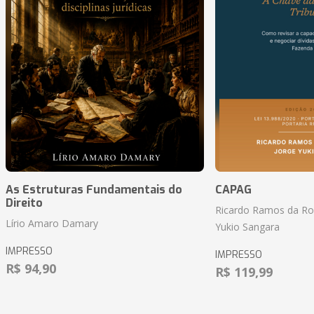
As Estruturas Fundamentais do
CAPAG
Direito
Ricardo Ramos da Roc
Lírio Amaro Damary
Yukio Sangara
IMPRESSO
IMPRESSO
R$ 94,90
R$ 119,99