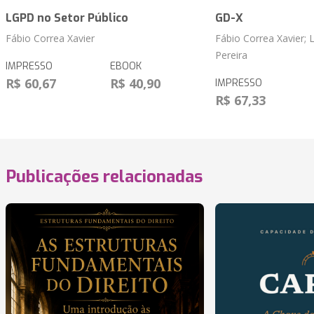
LGPD no Setor Público
GD-X
Fábio Correa Xavier
Fábio Correa Xavier; 
Pereira
IMPRESSO
EBOOK
R$ 60,67
R$ 40,90
IMPRESSO
R$ 67,33
Publicações relacionadas