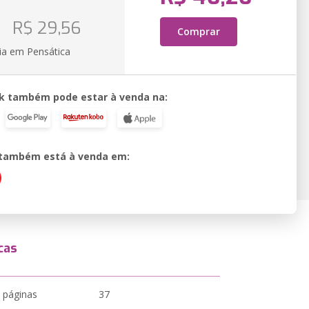
o
R$ 29,56
Comprar
ia em Pensática
k também pode estar à venda na:
o também está à venda em:
cas
 páginas
37