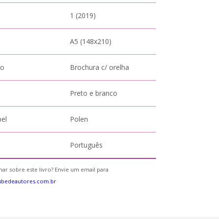
1 (2019)
A5 (148x210)
to
Brochura c/ orelha
Preto e branco
pel
Polen
Português
ar sobre este livro? Envie um email para
ubedeautores.com.br