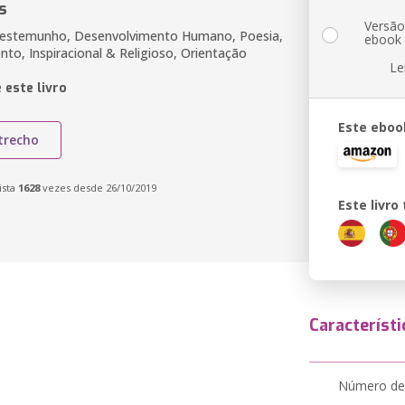
s
Versã
 Testemunho, Desenvolvimento Humano, Poesia,
ebook
to, Inspiracional & Religioso, Orientação
Le
 este livro
Este eboo
trecho
ista
1628
vezes desde 26/10/2019
Este livr
Característi
Número de