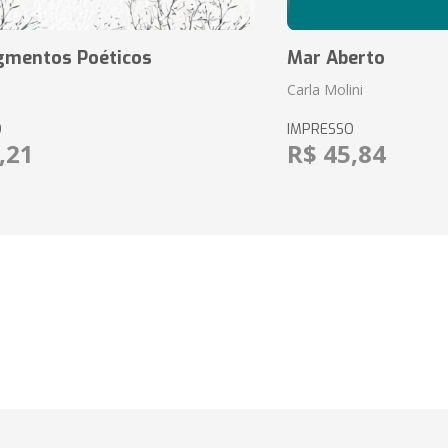
agmentos Poéticos
Mar Aberto
Carla Molini
O
IMPRESSO
,21
R$ 45,84