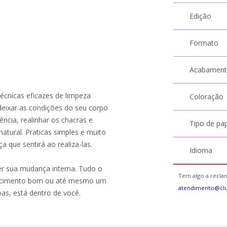
Edição
Formato
Acabamen
écnicas eficazes de limpeza
Coloração
deixar as condições do seu corpo
ncia, realinhar os chacras e
Tipo de pa
natural. Praticas simples e muito
ça que sentirá ao realiza-las.
Idioma
ver sua mudança interna. Tudo o
Tem algo a reclam
ntecimento bom ou até mesmo um
atendimento@cl
as, está dentro de você.