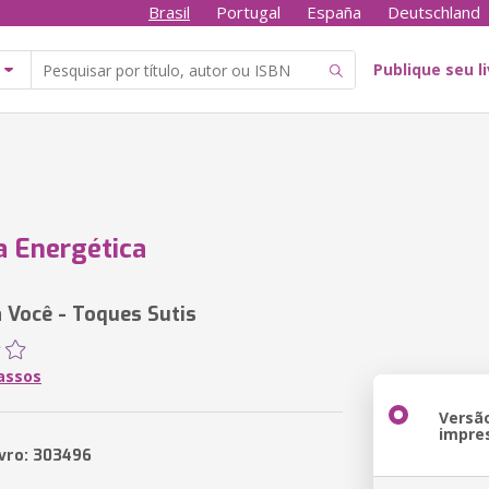
Brasil
Portugal
España
Deutschland
Publique seu l
 Energética
a Você - Toques Sutis
assos
Versã
impre
ivro: 303496