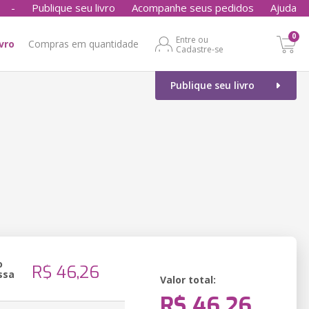
-
Publique seu livro
Acompanhe seus pedidos
Ajuda
0
Entre ou
ivro
Compras em quantidade
Cadastre-se
Publique seu livro
o
R$ 46,26
ssa
Valor total:
R$ 46,26