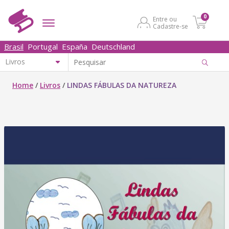
0
Entre ou
Cadastre-se
Brasil
Portugal
España
Deutschland
Home
/
Livros
/
LINDAS FÁBULAS DA NATUREZA