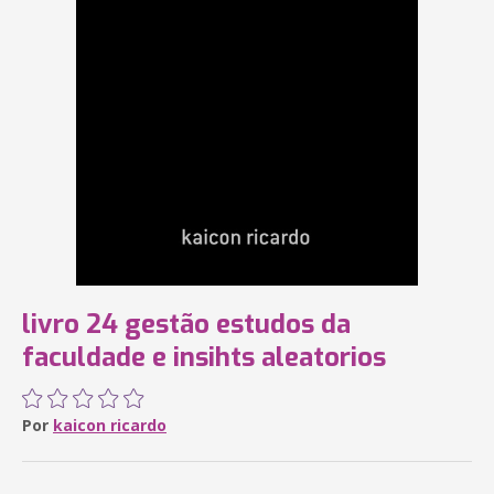
livro 24 gestão estudos da
faculdade e insihts aleatorios
Por
kaicon ricardo