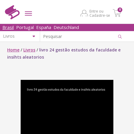
0
Entre ou
Cadastre-se
Brasil
Portugal
España
Deutschland
Home
/
Livros
/
livro 24 gestão estudos da faculdade e
insihts aleatorios