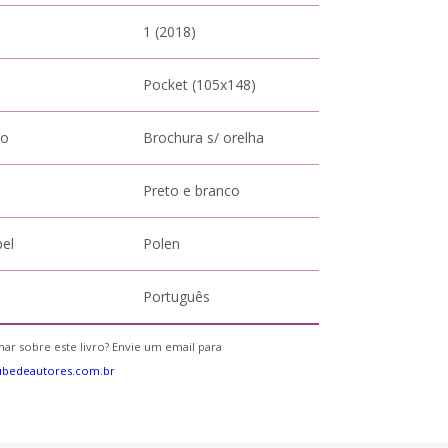
1 (2018)
Pocket (105x148)
to
Brochura s/ orelha
Preto e branco
pel
Polen
Português
ar sobre este livro? Envie um email para
ubedeautores.com.br