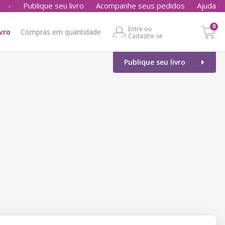
-
Publique seu livro
Acompanhe seus pedidos
Ajuda
0
Entre ou
ivro
Compras em quantidade
Cadastre-se
Publique seu livro