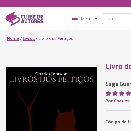
Menu
Home
/
Livros
/
Livro dos Feitiços
Livro d
Saga Guar
Por
Charles
Código do li