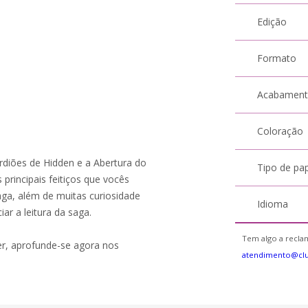
Edição
Formato
Acabamen
Coloração
uardiões de Hidden e a Abertura do
Tipo de pa
s principais feitiços que vocês
saga, além de muitas curiosidade
Idioma
ar a leitura da saga.
Tem algo a reclam
r, aprofunde-se agora nos
atendimento@cl