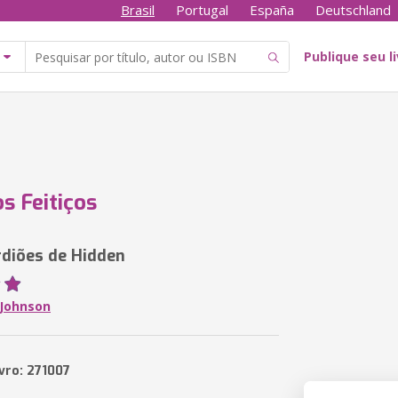
Brasil
Portugal
España
Deutschland
Publique seu l
os Feitiços
diões de Hidden
 Johnson
vro: 271007