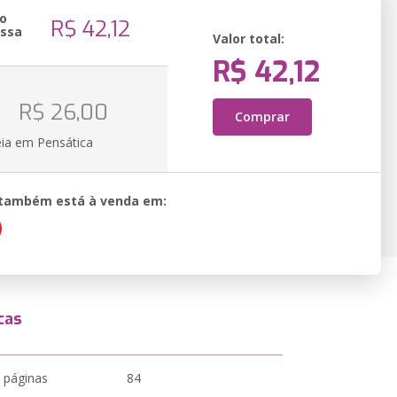
o
R$ 42,12
essa
Valor total:
R$ 42,12
o
R$ 26,00
Comprar
eia em Pensática
o também está à venda em:
cas
 páginas
84