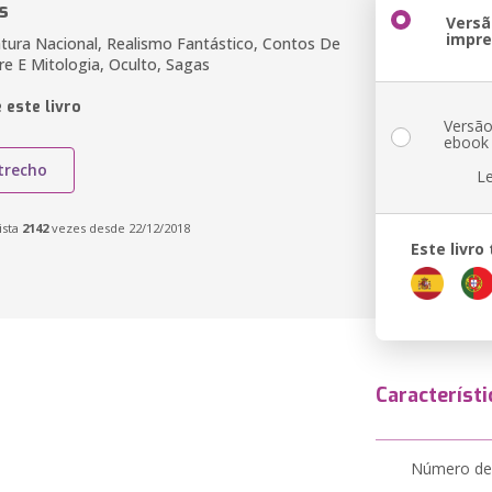
s
Versã
impr
ratura Nacional, Realismo Fantástico, Contos De
re E Mitologia, Oculto, Sagas
 este livro
Versã
ebook
trecho
L
ista
2142
vezes desde 22/12/2018
Este livr
Característi
Número de