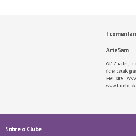
1 comentár
ArteSam
Olá Charles, t
ficha catalográf
Meu site - www
www.facebook
Sobre o Clube