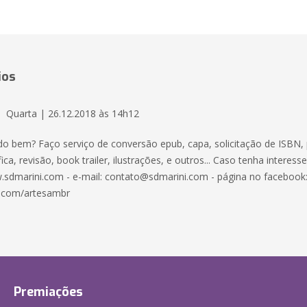
ios
Quarta | 26.12.2018 às 14h12
udo bem? Faço serviço de conversão epub, capa, solicitação de ISBN, 
ica, revisão, book trailer, ilustrações, e outros... Caso tenha interess
.sdmarini.com - e-mail: contato@sdmarini.com - página no facebook
.com/artesambr
Premiações