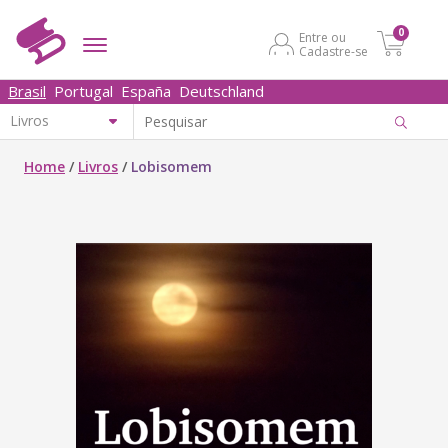
0
Entre ou
Cadastre-se
Brasil
Portugal
España
Deutschland
Home
/
Livros
/
Lobisomem