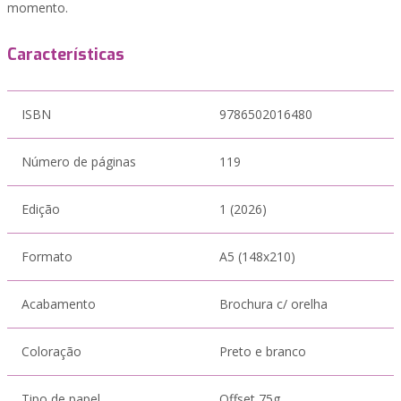
momento.
Características
ISBN
9786502016480
Número de páginas
119
Edição
1 (2026)
Formato
A5 (148x210)
Acabamento
Brochura c/ orelha
Coloração
Preto e branco
Tipo de papel
Offset 75g