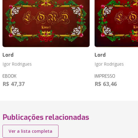
Lord
Lord
Igor Rodrigues
Igor Rodrigues
EBOOK
IMPRESSO
R$ 47,37
R$ 63,46
Publicações relacionadas
Ver a lista completa