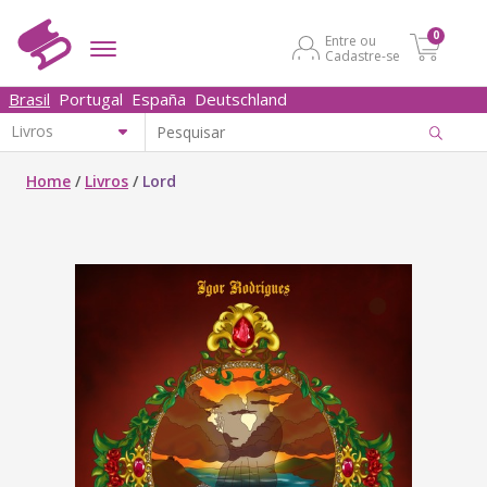
0
Entre ou
Cadastre-se
Brasil
Portugal
España
Deutschland
Home
/
Livros
/
Lord