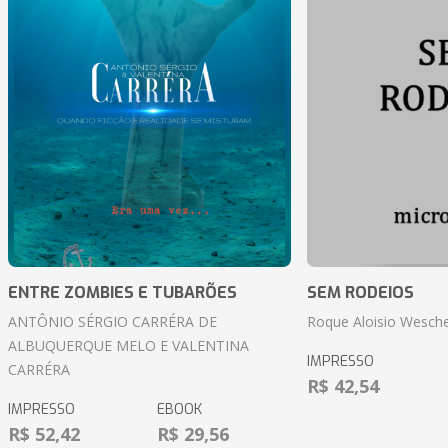
ENTRE ZOMBIES E TUBARÕES
SEM RODEIOS
ANTÔNIO SÉRGIO CARRÉRA DE
Roque Aloisio Wesche
ALBUQUERQUE MELO E VALENTINA
IMPRESSO
CARRÉRA
R$ 42,54
IMPRESSO
EBOOK
R$ 52,42
R$ 29,56