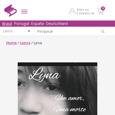
0
Entre ou
Cadastre-se
Brasil
Portugal
España
Deutschland
Home
/
Livros
/
Lyna