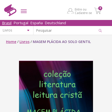
0
Entre ou
Cadastre-se
Brasil
Portugal
España
Deutschland
Home
/
Livros
/
MAGEM PLÁCIDA AO SOLO GENTIL