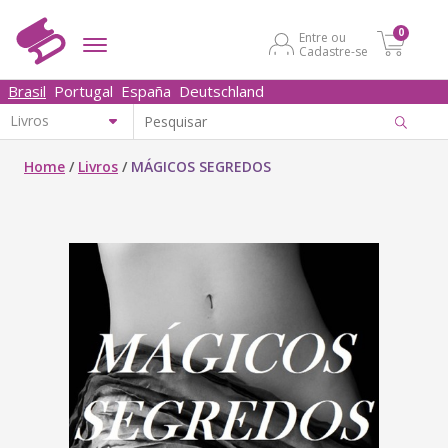
0
Entre ou
Cadastre-se
Brasil
Portugal
España
Deutschland
Home
/
Livros
/
MÁGICOS SEGREDOS