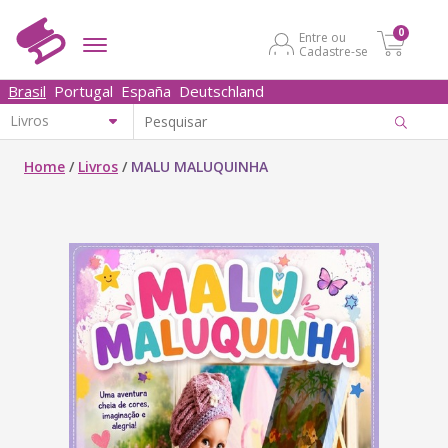
0
Entre ou
Cadastre-se
Brasil
Portugal
España
Deutschland
Home
/
Livros
/
MALU MALUQUINHA