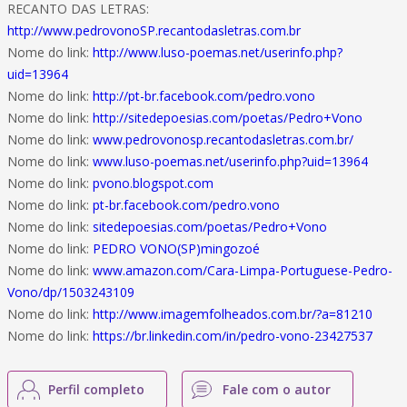
RECANTO DAS LETRAS:
http://www.pedrovonoSP.recantodasletras.com.br
Nome do link:
http://www.luso-poemas.net/userinfo.php?
uid=13964
Nome do link:
http://pt-br.facebook.com/pedro.vono
Nome do link:
http://sitedepoesias.com/poetas/Pedro+Vono
Nome do link:
www.pedrovonosp.recantodasletras.com.br/
Nome do link:
www.luso-poemas.net/userinfo.php?uid=13964
Nome do link:
pvono.blogspot.com
Nome do link:
pt-br.facebook.com/pedro.vono
Nome do link:
sitedepoesias.com/poetas/Pedro+Vono
Nome do link:
PEDRO VONO(SP)mingozoé
Nome do link:
www.amazon.com/Cara-Limpa-Portuguese-Pedro-
Vono/dp/1503243109
Nome do link:
http://www.imagemfolheados.com.br/?a=81210
Nome do link:
https://br.linkedin.com/in/pedro-vono-23427537
Perfil completo
Fale com o autor