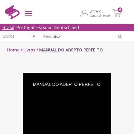
0
Entre ou
Cadastre-se
Brasil
Portugal
España
Deutschland
Home
/
Livros
/
MANUAL DO ADEPTO PERFEITO