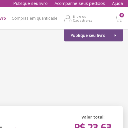
-
Publique seu livro
Acompanhe seus pedidos
Ajuda
0
Entre ou
ivro
Compras em quantidade
Cadastre-se
Publique seu livro
Valor total:
R$ 23,63
o