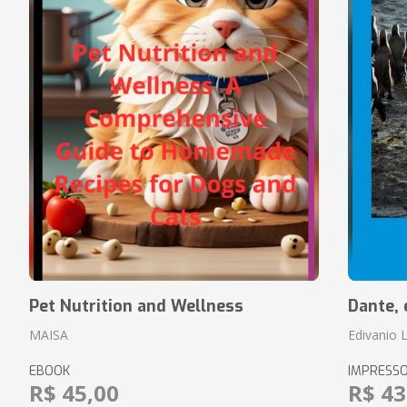
Pet Nutrition and Wellness
Dante, 
MAISA
Edivanio L
EBOOK
IMPRESS
R$ 45,00
R$ 43