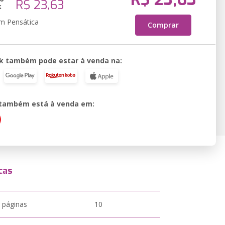
R$ 23,63
k
em Pensática
Comprar
k também pode estar à venda na:
o também está à venda em:
cas
 páginas
10