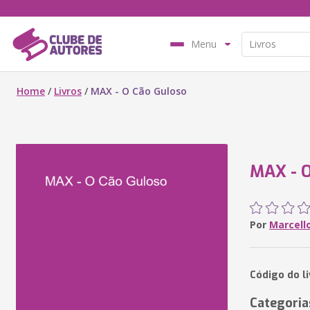
Menu
Home
/
Livros
/
MAX - O Cão Guloso
MAX - O
Por
Marcell
Código do l
Categoria