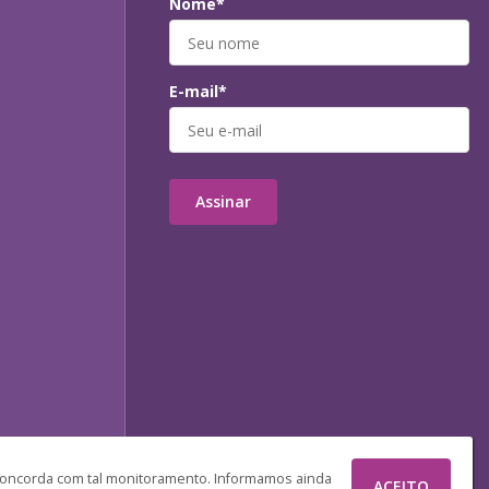
Nome*
E-mail*
Assinar
 concorda com tal monitoramento. Informamos ainda
ACEITO