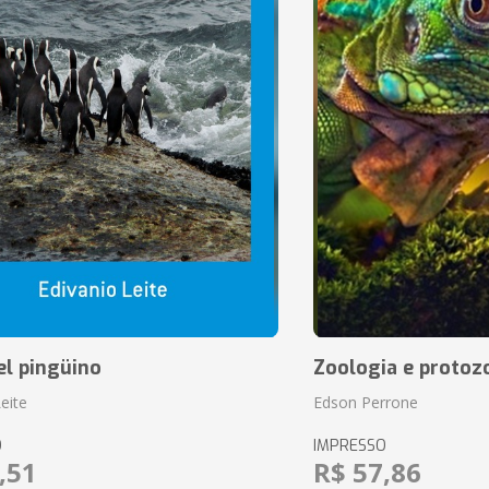
el pingüino
Zoologia e protoz
eite
Edson Perrone
O
IMPRESSO
,51
R$ 57,86