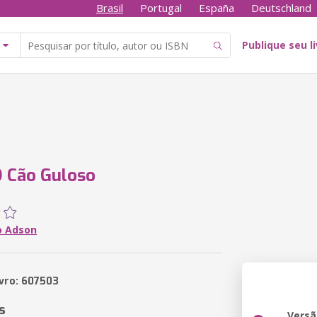
Brasil
Portugal
España
Deutschland
Publique seu l
 Cão Guloso
o Adson
ivro: 607503
s
Versã