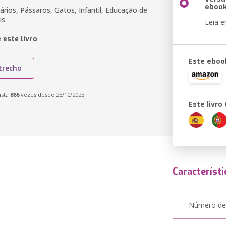
eboo
rios, Pássaros, Gatos, Infantil, Educação de
is
Leia 
 este livro
Este eboo
trecho
ista
866
vezes desde 25/10/2023
Este livr
Característi
Número de