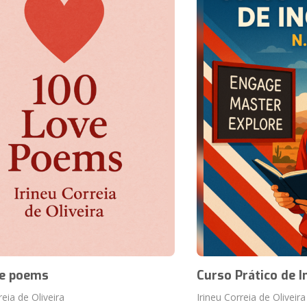
ve poems
Curso Prático de I
reia de Oliveira
Irineu Correia de Oliveira