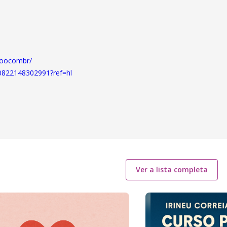
hoocombr/
50822148302991?ref=hl
Ver a lista completa