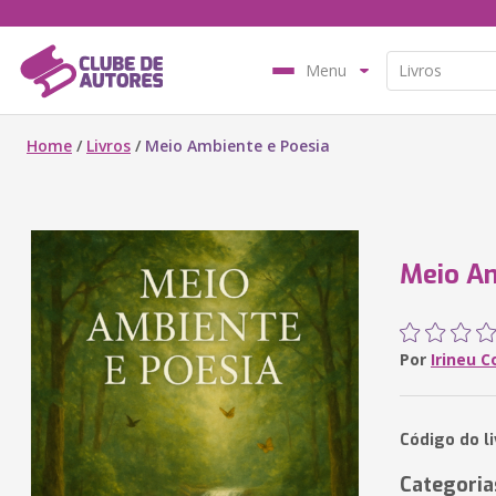
Menu
Home
/
Livros
/
Meio Ambiente e Poesia
Meio Am
Por
Irineu C
Código do l
Categoria