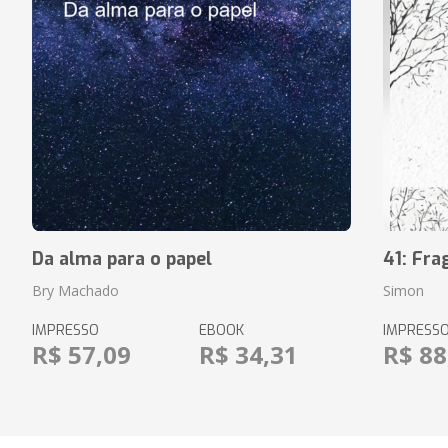
Da alma para o papel
41: Fr
Bry Machado
Simon
IMPRESSO
EBOOK
IMPRESS
R$ 57,09
R$ 34,31
R$ 88