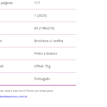
 páginas
117
1 (2025)
A5 (148x210)
to
Brochura c/ orelha
Preto e branco
pel
Offset 75g
Português
ar sobre este livro? Envie um email para
ubedeautores.com.br