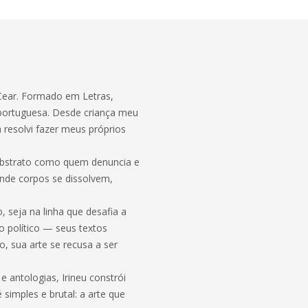
 Cear. Formado em Letras,
ua portuguesa. Desde criança meu
a resolvi fazer meus próprios
 o abstrato como quem denuncia e
nde corpos se dissolvem,
 seja na linha que desafia a
o político — seus textos
, sua arte se recusa a ser
antologias, Irineu constrói
simples e brutal: a arte que