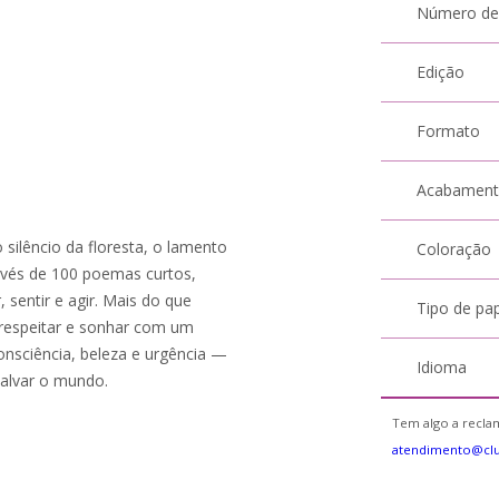
Número de
Edição
Formato
Acabamen
silêncio da floresta, o lamento
Coloração
ravés de 100 poemas curtos,
r, sentir e agir. Mais do que
Tipo de pa
 respeitar e sonhar com um
onsciência, beleza e urgência —
Idioma
alvar o mundo.
Tem algo a reclam
atendimento@cl