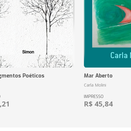
agmentos Poéticos
Mar Aberto
Carla Molini
O
IMPRESSO
,21
R$ 45,84