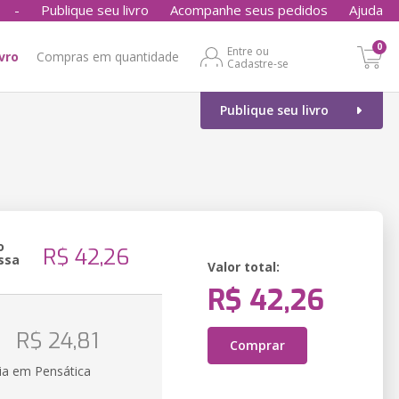
-
Publique seu livro
Acompanhe seus pedidos
Ajuda
0
Entre ou
ivro
Compras em quantidade
Cadastre-se
Publique seu livro
o
R$ 42,26
ssa
Valor total:
R$ 42,26
o
R$ 24,81
Comprar
ia em Pensática