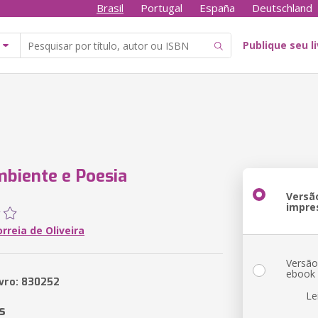
Brasil
Portugal
España
Deutschland
Publique seu l
biente e Poesia
Versã
impre
orreia de Oliveira
Versã
ebook
ivro: 830252
Le
s