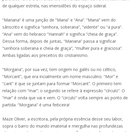
de qualquer estrela, nas imensidões do espaço sideral.
“Mariana” é uma junção de “Maria” e “Ana”. “Maria” vem do
sânscrito e significa “senhora, soberana”, “vidente” ou “a pura”.
“Ana” vem do hebraico “Hannah” e significa “cheia de graça”.
Dessa forma, depois de juntas, “Mariana” passa a significar
“senhora soberana e cheia de graça”, “mulher pura e graciosa”.
Ambas ligadas aos preceitos do cristianismo.
“Morgana”, por sua vez, tem origem no galês ou no céltico,
“Morcant”, que era incialmente um nome masculino. “Mor” e
“cant” é que se juntam para formar “Morcant”. O primeiro tem
relação com “mar”; o segundo se refere à expressão “círculo”. O
“mar” é onda que vai e vem. O “circulo” volta sempre ao ponto de
partida. “Morgana” é uma feiticeira!
Maze Oliver, a escritora, pela própria essência desse seu labor,
sopra o barro do mundo imaterial e mergulha nas profundezas