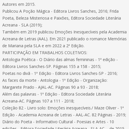
Autores em 2015.
Publicou A Poção Mágica - Editora Livros Sanches, 2016; Frida
Poeta, Beleza Misteriosa e Paixões, Editora Sociedade Literária
Acreana - SLA (2019);
Também em 2019 publicou Emoções Inesquecíveis pela Academia
Acreana de Letras (AAL). Em 2021 publicado o romance Memórias
de Mariana pela SLA e em 2022 a 2ª Edição.
PARTICIPAÇÃO EM TRABALHOS COLETIVOS:
Antologia Poética - O Diário das almas femininas - 1ª edição -
Editora Livros Sanches-SP. Páginas 155 a 158 - 2015;
Poetas no divã - 1ª Edição - Editora Livros Sanches-SP - 2016;
As faces da morte - Antologia - 1ª Edição - Organização:
Margarete Prado - AJAL-AC. Páginas 90 a 93 - 2018;
Além das palavras - 1ª Edição - Editora Sociedade Literária
Acreana-AC. Páginas 107 a 111 - 2018;
Coleção 82 - Livro solo: Emoções inesquecíveis./ Maze Oliver - 1ª
Edição - Academia Acreana de Letras - AAL-AC. 82 Páginas - 2019;
Diário do Poeta - Informativo Cultural - Poesias e Artes - 10
edições - Editora Sociedade Literária Acreana - SLA-AC, - de 2015