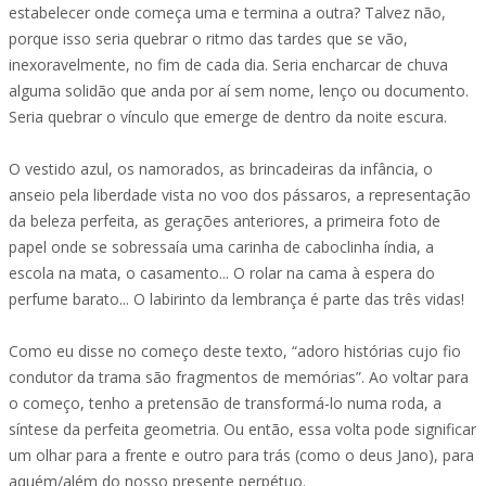
estabelecer onde começa uma e termina a outra? Talvez não,
porque isso seria quebrar o ritmo das tardes que se vão,
inexoravelmente, no fim de cada dia. Seria encharcar de chuva
alguma solidão que anda por aí sem nome, lenço ou documento.
Seria quebrar o vínculo que emerge de dentro da noite escura.
O vestido azul, os namorados, as brincadeiras da infância, o
anseio pela liberdade vista no voo dos pássaros, a representação
da beleza perfeita, as gerações anteriores, a primeira foto de
papel onde se sobressaía uma carinha de caboclinha índia, a
escola na mata, o casamento... O rolar na cama à espera do
perfume barato... O labirinto da lembrança é parte das três vidas!
Como eu disse no começo deste texto, “adoro histórias cujo fio
condutor da trama são fragmentos de memórias”. Ao voltar para
o começo, tenho a pretensão de transformá-lo numa roda, a
síntese da perfeita geometria. Ou então, essa volta pode significar
um olhar para a frente e outro para trás (como o deus Jano), para
aquém/além do nosso presente perpétuo.