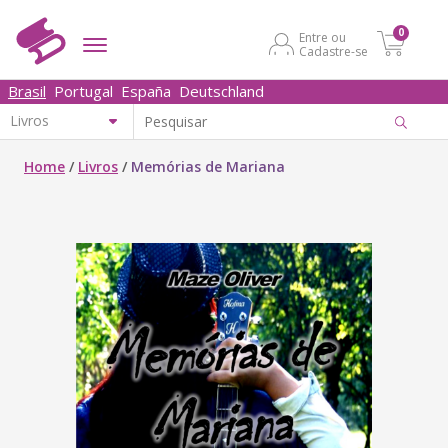
0
Entre ou
Cadastre-se
Brasil
Portugal
España
Deutschland
Home
/
Livros
/
Memórias de Mariana