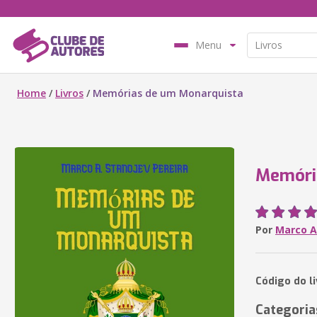
Menu
Home
/
Livros
/
Memórias de um Monarquista
Memóri
Por
Marco A
Código do li
Categoria