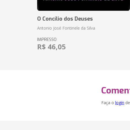
O Concílio dos Deuses
Antonio José Fontinele da Silva
IMPRESSO
R$ 46,05
Coment
Faça o
login
dei