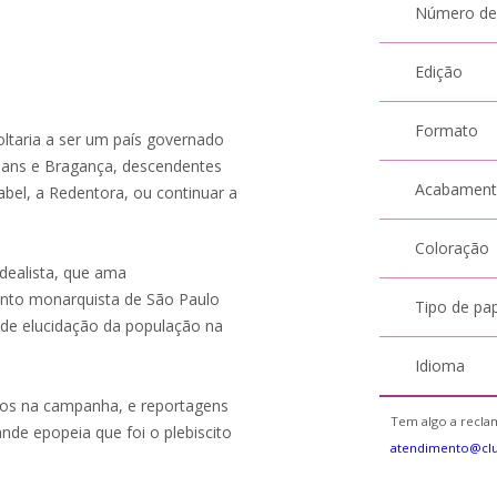
Número de
Edição
Formato
voltaria a ser um país governado
eans e Bragança, descendentes
Acabamen
sabel, a Redentora, ou continuar a
Coloração
dealista, que ama
ento monarquista de São Paulo
Tipo de pa
de elucidação da população na
Idioma
ados na campanha, e reportagens
Tem algo a reclam
ande epopeia que foi o plebiscito
atendimento@cl