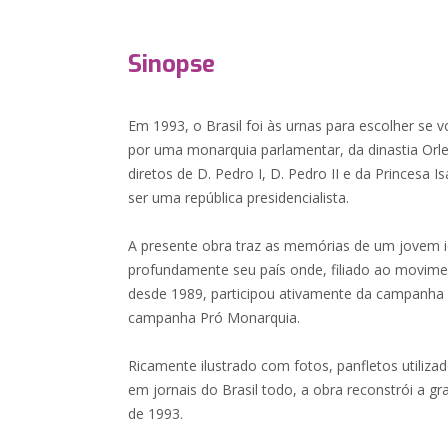
Sinopse
Em 1993, o Brasil foi às urnas para escolher se 
por uma monarquia parlamentar, da dinastia Orl
diretos de D. Pedro I, D. Pedro II e da Princesa I
ser uma república presidencialista.
A presente obra traz as memórias de um jovem i
profundamente seu país onde, filiado ao movim
desde 1989, participou ativamente da campanha 
campanha Pró Monarquia.
Ricamente ilustrado com fotos, panfletos utiliz
em jornais do Brasil todo, a obra reconstrói a gr
de 1993.