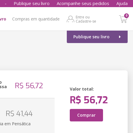
-
Publique seu livro
Acompanhe seus pedidos
Ajuda
0
Entre ou
ivro
Compras em quantidade
Cadastre-se
Publique seu livro
o
R$ 56,72
ssa
Valor total:
R$ 56,72
o
R$ 41,44
Comprar
ia em Pensática