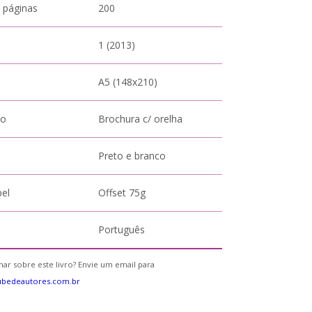
 páginas
200
1 (2013)
A5 (148x210)
to
Brochura c/ orelha
Preto e branco
pel
Offset 75g
Português
ar sobre este livro? Envie um email para
ubedeautores.com.br