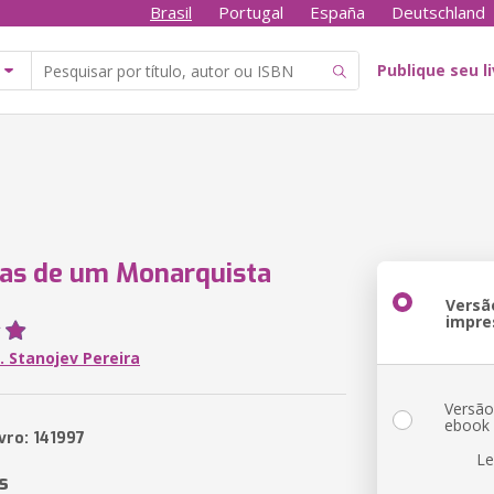
Brasil
Portugal
España
Deutschland
Publique seu l
as de um Monarquista
Versã
impre
. Stanojev Pereira
Versã
ebook
vro: 141997
Le
s