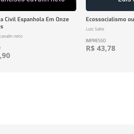
a Civil Espanhola Em Onze
Ecossocialismo ou
as
Luis Satie
cavalin neto
IMPRESSO
R$ 43,78
O
,90