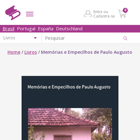
0
Entre ou
Cadastre-se
Brasil
Portugal
España
Deutschland
Home
/
Livros
/
Memórias e Empecilhos de Paulo Augusto