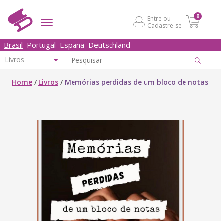
0
Entre ou
Cadastre-se
Brasil
Portugal
España
Deutschland
Home
/
Livros
/
Memórias perdidas de um bloco de notas