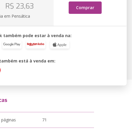
o
R$ 23,63
Comprar
ia em Pensática
k também pode estar à venda na:
o também está à venda em:
cas
 páginas
71