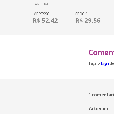
CARRÉRA
IMPRESSO
EBOOK
R$ 52,42
R$ 29,56
Coment
Faça o
login
dei
1 comentár
ArteSam