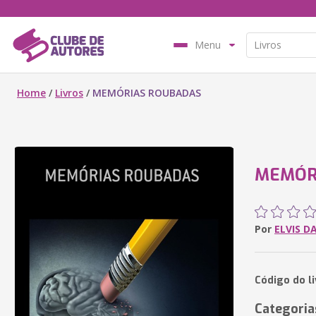
Menu
Home
/
Livros
/
MEMÓRIAS ROUBADAS
MEMÓR
Por
ELVIS D
Código do l
Categoria