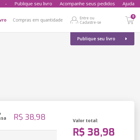
-
Publique seu livro
Acompanhe seus pedidos
Ajuda
0
Entre ou
ivro
Compras em quantidade
Cadastre-se
Publique seu livro
o
R$ 38,98
ssa
Valor total:
R$ 38,98