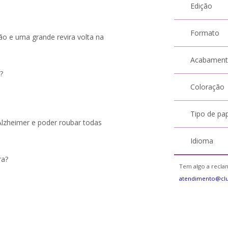
Edição
Formato
o e uma grande revira volta na
Acabamen
?
Coloração
Tipo de pa
Alzheimer e poder roubar todas
Idioma
ra?
Tem algo a reclam
atendimento@cl