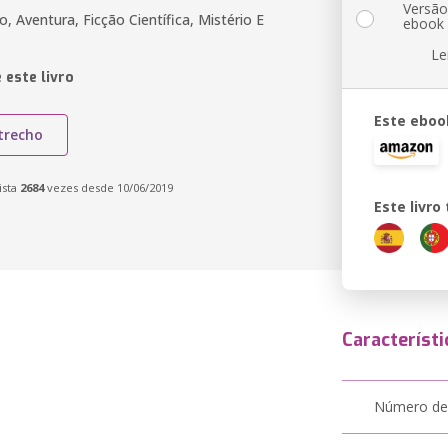
Versã
, Aventura, Ficção Científica, Mistério E
ebook
Le
 este livro
Este eboo
trecho
ista
2684
vezes desde 10/06/2019
Este livr
Característi
Número de