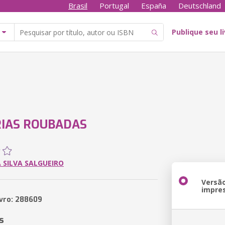
Brasil
Portugal
España
Deutschland
Publique seu l
IAS ROUBADAS
A SILVA SALGUEIRO
Versã
impre
ivro: 288609
s