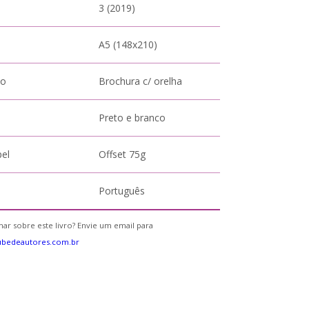
3 (2019)
A5 (148x210)
to
Brochura c/ orelha
Preto e branco
pel
Offset 75g
Português
ar sobre este livro? Envie um email para
ubedeautores.com.br