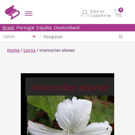
0
Entre ou
Cadastre-se
Brasil
Portugal
España
Deutschland
Home
/
Livros
/
memories eleven