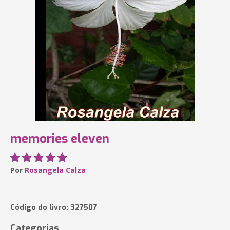
memories eleven
Por
Rosangela Calza
Código do livro: 327507
Categorias