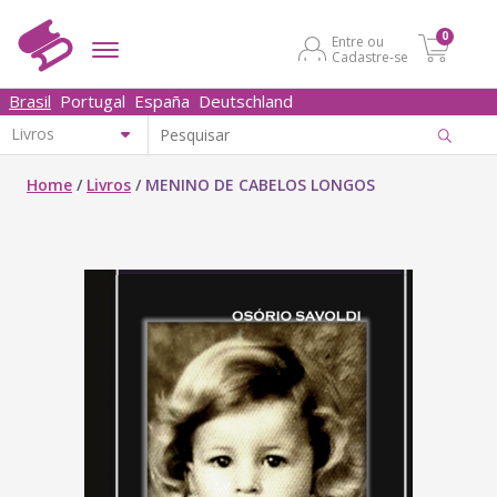
0
Entre ou
Cadastre-se
Brasil
Portugal
España
Deutschland
Home
/
Livros
/
MENINO DE CABELOS LONGOS