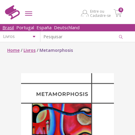
0
Entre ou
Cadastre-se
Brasil
Portugal
España
Deutschland
Home
/
Livros
/
Metamorphosis