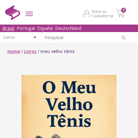
0
Entre ou
Cadastre-se
Brasil
Portugal
España
Deutschland
Home
/
Livros
/
meu velho tênis