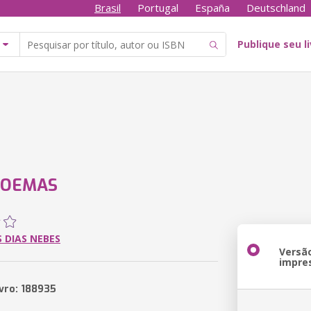
Brasil
Portugal
España
Deutschland
Publique seu l
POEMAS
 DIAS NEBES
Versã
impre
ivro: 188935