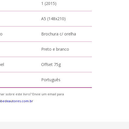
1 (2015)
A5 (148x210)
to
Brochura c/ orelha
Preto e branco
pel
Offset 75g
Português
ar sobre este livro? Envie um email para
ubedeautores.com.br