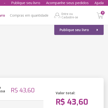
-
Publique seu livro
Acompanhe seus pedidos
Ajuda
0
Entre ou
ivro
Compras em quantidade
Cadastre-se
Publique seu livro
o
R$ 43,60
ssa
Valor total:
R$ 43,60