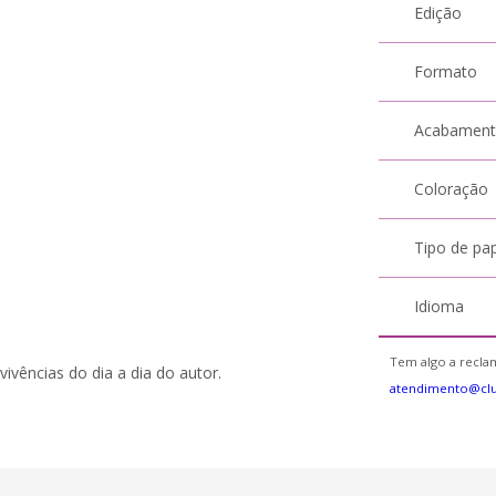
Edição
Formato
Acabamen
Coloração
Tipo de pa
Idioma
Tem algo a reclam
vências do dia a dia do autor.
atendimento@cl