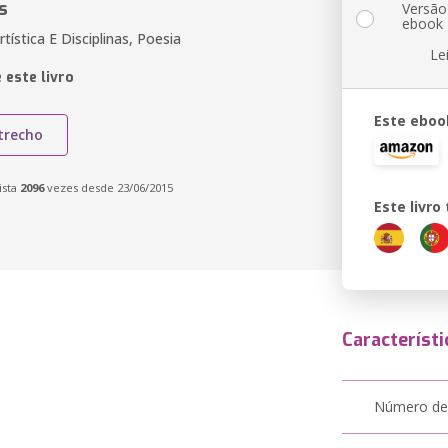
s
Versão
ebook
ística E Disciplinas, Poesia
Le
 este livro
Este eboo
trecho
ista
2096
vezes desde 23/06/2015
Este livr
Característi
Número de