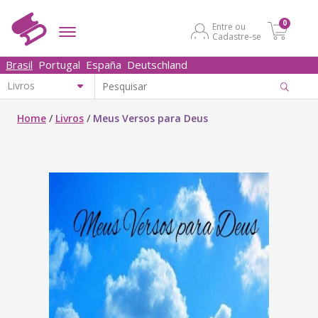
0
Entre ou
Cadastre-se
Brasil
Portugal
España
Deutschland
Home
/
Livros
/
Meus Versos para Deus