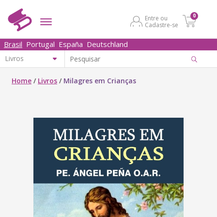
0
Entre ou
Cadastre-se
Brasil
Portugal
España
Deutschland
Home
/
Livros
/
Milagres em Crianças