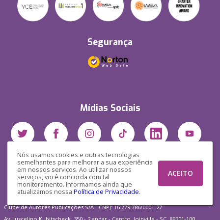
Segurança
Mídias Sociais
Nós usamos cookies e outras tecnologias
semelhantes para melhorar a sua experiência
em nossos serviços. Ao utilizar nossos
ACEITO
serviços, você concorda com tal
monitoramento. Informamos ainda que
atualizamos nossa
Política de Privacidade
.
Clube de Autores Publicações S/A - CNPJ: 16.779.786/0001-27
Av. Juscelino Kubitscheck, 350 - 2 andar - Centro, Joinville - SC, 89201-100