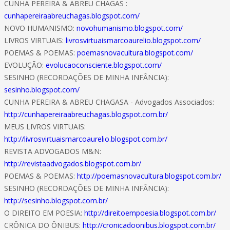
CUNHA PEREIRA & ABREU CHAGAS :
cunhapereiraabreuchagas.blogspot.com/
NOVO HUMANISMO:
novohumanismo.blogspot.com/
LIVROS VIRTUAIS:
livrosvirtuaismarcoaurelio.blogspot.com/
POEMAS & POEMAS:
poemasnovacultura.blogspot.com/
EVOLUÇÃO:
evolucaoconsciente.blogspot.com/
SESINHO (RECORDAÇÕES DE MINHA INFÂNCIA):
sesinho.blogspot.com/
CUNHA PEREIRA & ABREU CHAGASA - Advogados Associados:
http://cunhapereiraabreuchagas.blogspot.com.br/
MEUS LIVROS VIRTUAIS:
http://livrosvirtuaismarcoaurelio.blogspot.com.br/
REVISTA ADVOGADOS M&N:
http://revistaadvogados.blogspot.com.br/
POEMAS & POEMAS:
http://poemasnovacultura.blogspot.com.br/
SESINHO (RECORDAÇÕES DE MINHA INFÂNCIA):
http://sesinho.blogspot.com.br/
O DIREITO EM POESIA:
http://direitoempoesia.blogspot.com.br/
CRÔNICA DO ÔNIBUS:
http://cronicadoonibus.blogspot.com.br/