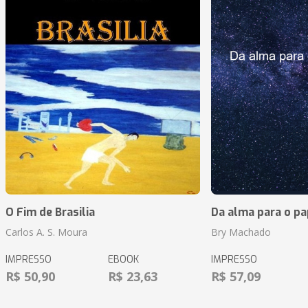
O Fim de Brasilia
Da alma para o pa
Carlos A. S. Moura
Bry Machado
IMPRESSO
EBOOK
IMPRESSO
R$ 50,90
R$ 23,63
R$ 57,09