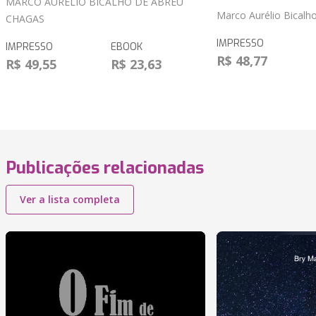
MARCO AURÉLIO BICALHO DE ABREU
Marco Aurélio Bicalh
CHAGAS
IMPRESSO
IMPRESSO
EBOOK
R$ 48,77
R$ 49,55
R$ 23,63
Publicações relacionadas
Ver a lista completa