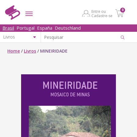
0
Entre ou
Cadastre-se
Brasil
Portugal
España
Deutschland
Home
/
Livros
/
MINEIRIDADE