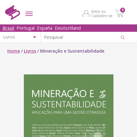
0
Entre ou
Cadastre-se
Brasil
Portugal
España
Deutschland
Home
/
Livros
/
Mineração e Sustentabilidade