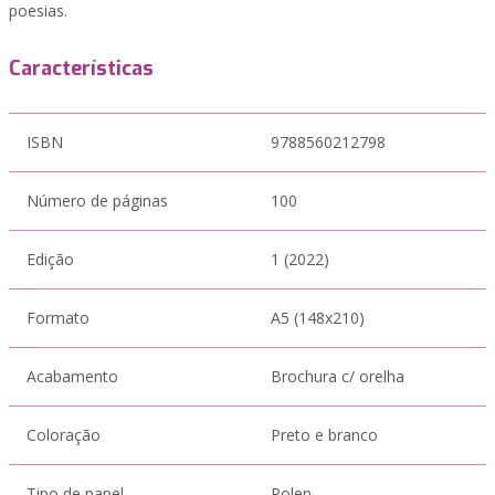
poesias.
Características
ISBN
9788560212798
Número de páginas
100
Edição
1 (2022)
Formato
A5 (148x210)
Acabamento
Brochura c/ orelha
Coloração
Preto e branco
Tipo de papel
Polen