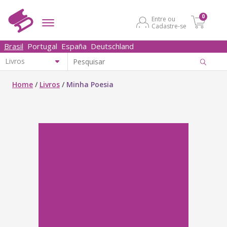
0
Entre ou
Cadastre-se
Brasil
Portugal
España
Deutschland
Home
/
Livros
/
Minha Poesia