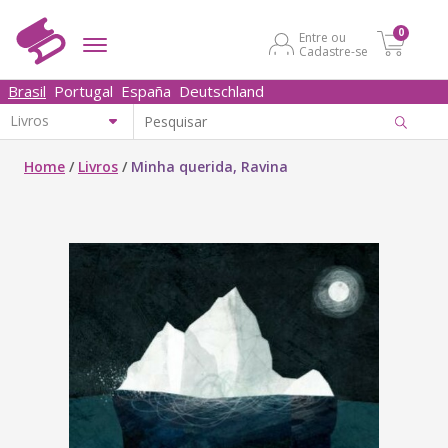
0
Entre ou
Cadastre-se
Brasil
Portugal
España
Deutschland
Home
/
Livros
/
Minha querida, Ravina