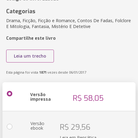
Categorias
Drama, Ficção, Ficção e Romance, Contos De Fadas, Folclore
E Mitologia, Fantasia, Mistério E Detetive
Compartilhe este livro
Leia um trecho
Esta página foi vista
1871
vezes desde 06/01/2017
Versão
R$ 58,05
impressa
Versão
R$ 29,56
ebook
Leia em Pensática