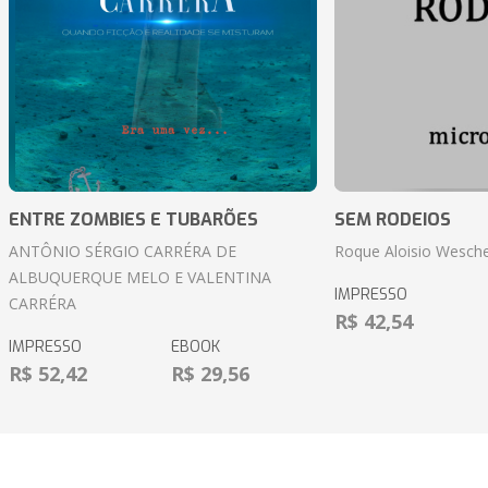
ENTRE ZOMBIES E TUBARÕES
SEM RODEIOS
ANTÔNIO SÉRGIO CARRÉRA DE
Roque Aloisio Wesche
ALBUQUERQUE MELO E VALENTINA
IMPRESSO
CARRÉRA
R$ 42,54
IMPRESSO
EBOOK
R$ 52,42
R$ 29,56