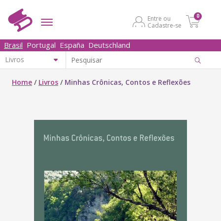
0
Entre ou
Cadastre-se
Brasil
Portugal
España
Deutschland
Home
/
Livros
/
Minhas Crônicas, Contos e Reflexões