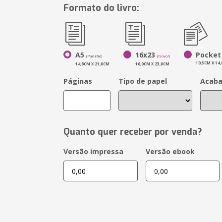
Formato do livro:
A5
16x23
Pocket
(Padrão)
(Novo!)
10,5CM X 14
14,8CM X 21,0CM
16,0CM X 23,0CM
Páginas
Tipo de papel
Acab
Quanto quer receber por venda?
Versão impressa
Versão ebook