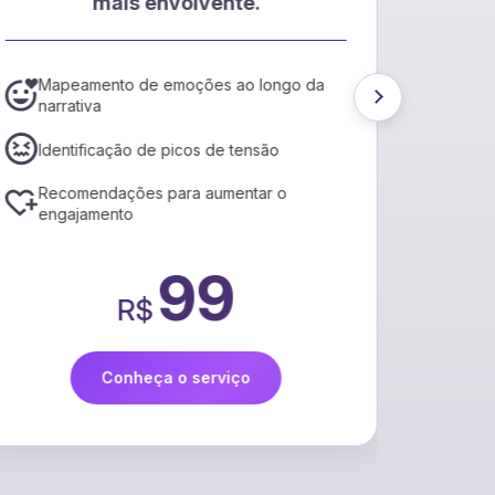
mais envolvente.
EPub
Mapeamento de emoções ao longo da
Conv
narrativa
de 
Ajus
Identificação de picos de tensão
aces
Recomendações para aumentar o
Rel
engajamento
por 
99
R$
Conheça o serviço