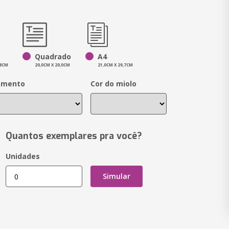
Quadrado
A4
,8CM
20,0CM X 20,0CM
21,0CM X 29,7CM
amento
Cor do miolo
Quantos exemplares pra você?
Unidades
Simular