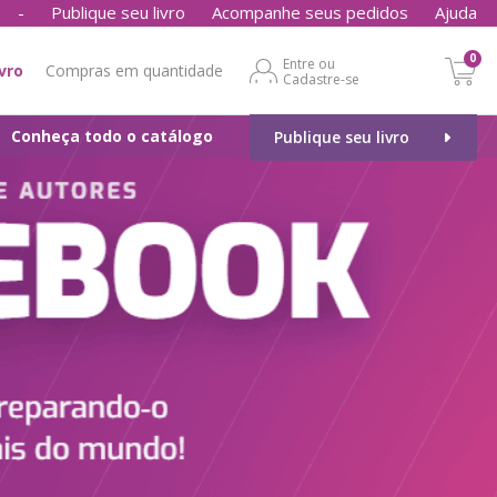
-
Publique seu livro
Acompanhe seus pedidos
Ajuda
0
Entre ou
ivro
Compras em quantidade
Cadastre-se
Conheça todo o catálogo
Publique seu livro