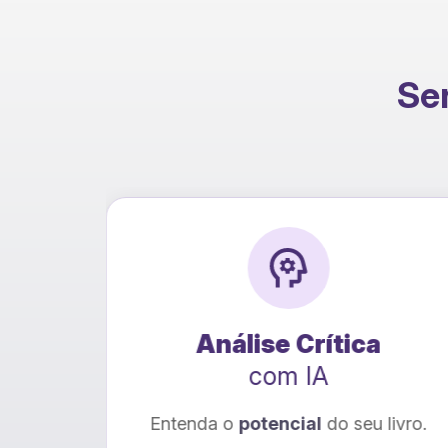
Ser
o
Análise Crítica
com IA
ional
Entenda o
potencial
do seu livro.