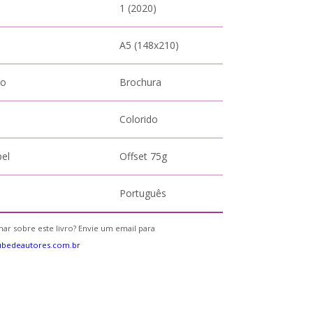
1 (2020)
A5 (148x210)
to
Brochura
Colorido
pel
Offset 75g
Português
ar sobre este livro? Envie um email para
ubedeautores.com.br