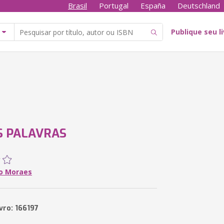
Brasil
Portugal
España
Deutschland
Publique seu l
S PALAVRAS
o Moraes
vro: 166197