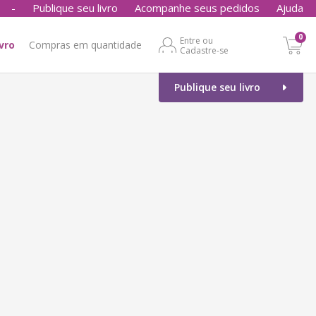
-
Publique seu livro
Acompanhe seus pedidos
Ajuda
0
Entre ou
ivro
Compras em quantidade
Cadastre-se
Publique seu livro