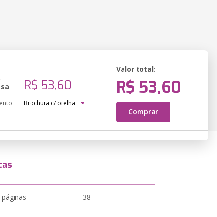
Valor total:
o
R$ 53,60
R$ 53,60
ssa
ento
Comprar
cas
 páginas
38