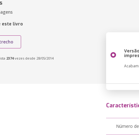
s
sagens
 este livro
trecho
Versã
impre
ista
2374
vezes desde 28/05/2014
Acabam
Característi
Número de