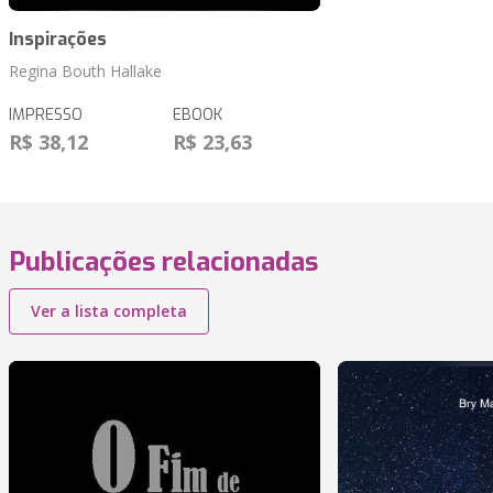
Inspirações
Regina Bouth Hallake
IMPRESSO
EBOOK
R$ 38,12
R$ 23,63
Publicações relacionadas
Ver a lista completa