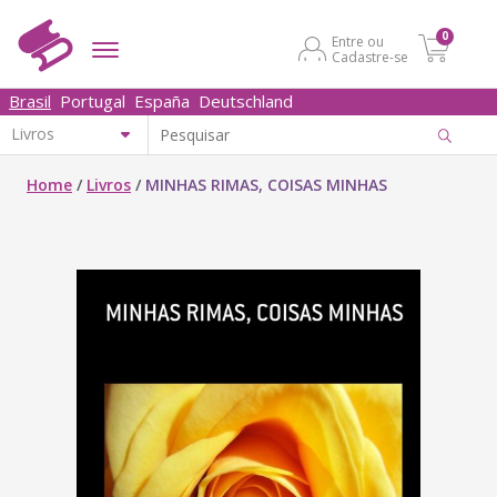
0
Entre ou
Cadastre-se
Brasil
Portugal
España
Deutschland
Home
/
Livros
/
MINHAS RIMAS, COISAS MINHAS