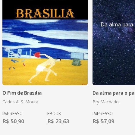
O Fim de Brasilia
Da alma para o pa
Carlos A. S. Moura
Bry Machado
IMPRESSO
EBOOK
IMPRESSO
R$ 50,90
R$ 23,63
R$ 57,09