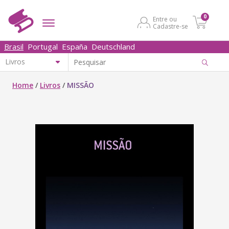
0
Entre ou
Cadastre-se
Brasil
Portugal
España
Deutschland
Home
/
Livros
/
MISSÃO