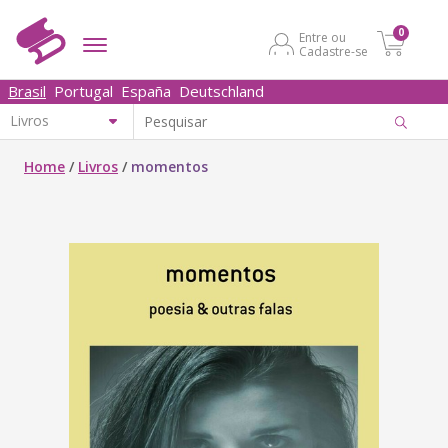
0
Entre ou
Cadastre-se
Brasil
Portugal
España
Deutschland
Home
/
Livros
/
momentos