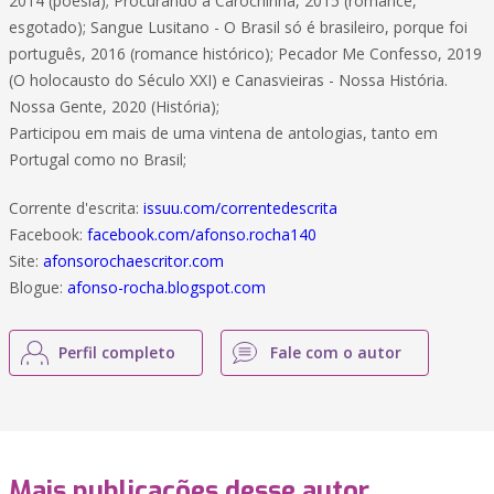
2014 (poesia); Procurando a Carochinha, 2015 (romance,
esgotado); Sangue Lusitano - O Brasil só é brasileiro, porque foi
português, 2016 (romance histórico); Pecador Me Confesso, 2019
(O holocausto do Século XXI) e Canasvieiras - Nossa História.
Nossa Gente, 2020 (História);
Participou em mais de uma vintena de antologias, tanto em
Portugal como no Brasil;
Corrente d'escrita:
issuu.com/correntedescrita
Facebook:
facebook.com/afonso.rocha140
Site:
afonsorochaescritor.com
Blogue:
afonso-rocha.blogspot.com
Perfil completo
Fale com o autor
Mais publicações desse autor